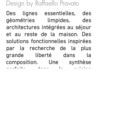
Design by Raffaello Pravato
Des lignes essentielles, des
géométries limpides, des
architectures intégrées au séjour
et au reste de la maison. Des
solutions fonctionnelles inspirées
par la recherche de la plus
grande liberté dans la
composition. Une synthèse
parfaite, dans la cuisine
“LiberaMente”, qui renvoie au
caractère pratique tout en
revalorisant avec le goût
contemporain le plaisir de
l’intimité familiale.
Pour de plus amples détails sur