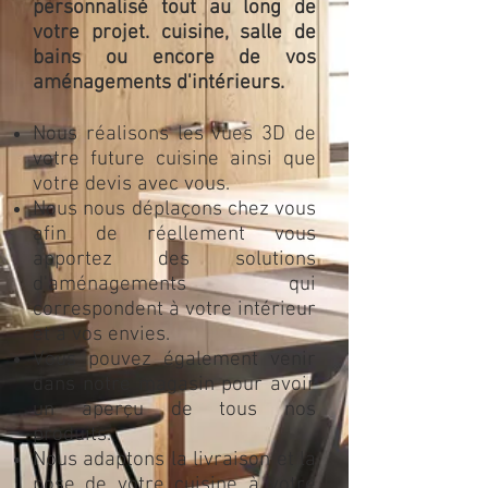
personnalisé tout au long de
votre projet. cuisine, salle de
bains ou encore de vos
aménagements d'intérieurs.
Nous réalisons les vues 3D de
votre future cuisine ainsi que
votre devis avec vous.
Nous nous déplaçons chez vous
afin de réellement vous
apportez des solutions
d'aménagements qui
correspondent à votre intérieur
et à vos envies.
Vous pouvez également venir
dans notre magasin pour avoir
un aperçu de tous nos
produits.
Nous adaptons la livraison et la
pose de votre cuisine à votre