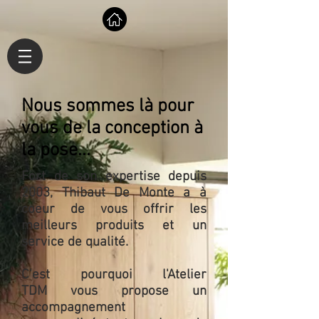
Nous sommes là pour
vous de la conception à
la pose...
Fort de son expertise depuis
2003, Thibaut De Monte a à
coeur de vous offrir les
meilleurs produits et un
service de qualité.
C'est pourquoi l'Atelier
TDM vous propose un
accompagnement