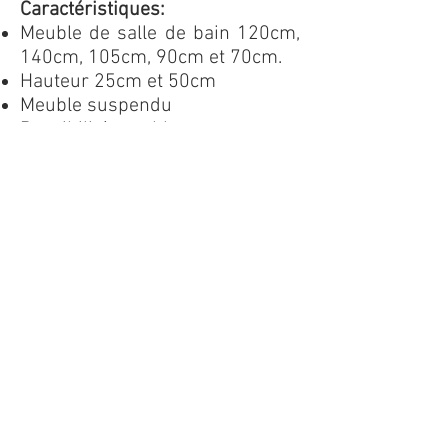
Caractéristiques:
Meuble de salle de bain 120cm,
140cm, 105cm, 90cm et 70cm.
Hauteur 25cm et 50cm
Meuble suspendu
Possibilité meuble sur-mesure
Habi, le meuble de salle de
bain original et design
Coloris et essences de bois
pour les façades
Demandez un devis personnalisé gratuit